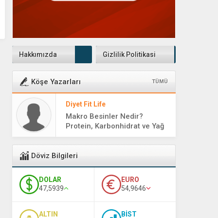
Hakkımızda
Gizlilik Politikasi
Köşe Yazarları
TÜMÜ
Diyet Fit Life
Makro Besinler Nedir?
Protein, Karbonhidrat ve Yağ
Rehberi
Döviz Bilgileri
DOLAR
EURO
47,5939
54,9646
ALTIN
BİST