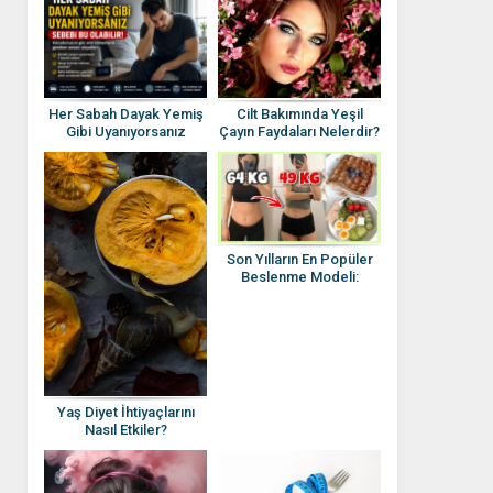
Cilt Bakımında Yeşil
Her Sabah Dayak Yemiş
Çayın Faydaları Nelerdir?
Gibi Uyanıyorsanız
Sebebi Bu Olabilir!
Vücudunuzun Göz Ardı
Etmemeniz Gereken
Sessiz Sinyalleri
Son Yılların En Popüler
Beslenme Modeli:
Aralıklı Oruç
Yaş Diyet İhtiyaçlarını
Nasıl Etkiler?