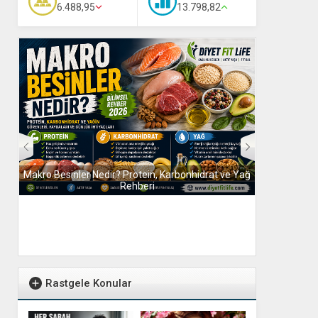
6.488,95
13.798,82
Makro Besinler Nedir? Protein, Karbonhidrat ve Yağ
Yağ Nedir? S
Rehberi
Rastgele Konular