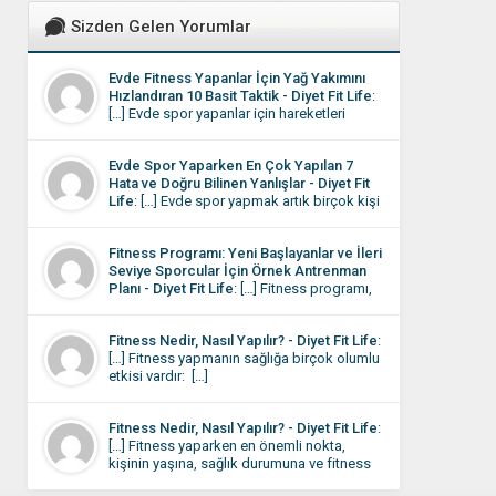
Sizden Gelen Yorumlar
Evde Fitness Yapanlar İçin Yağ Yakımını
Hızlandıran 10 Basit Taktik - Diyet Fit Life
:
[…] Evde spor yapanlar için hareketleri
yapıyor olmalarına rağmen sonuçların
istediği gibi olmaması motivasyonu
Evde Spor Yaparken En Çok Yapılan 7
düşüren en önemli etkendir. Aslında
Hata ve Doğru Bilinen Yanlışlar - Diyet Fit
burada sorun çoğu zaman eksik çalışmak
Life
: […] Evde spor yapmak artık birçok kişi
değil, bazı küçük detayların gözden
için günlük rutinin bir parçası hâline geldi.
kaçmasıdır. […]
Dışarı çıkmaya vakit bulamayan ya da
Fitness Programı: Yeni Başlayanlar ve İleri
evinde daha rahat eden kişiler, çözümü
Seviye Sporcular İçin Örnek Antrenman
kendi programını oluşturmada buluyor.
Planı - Diyet Fit Life
: […] Fitness programı,
Evde spor rutini oturduktan sonra bile
kişinin hedeflerine, fiziksel seviyesine ve
bazen sonuçlar beklediğiniz gibi
yaşam tarzına uygun olarak belirlenmelidir.
olmayabilir. […]
Fitness Nedir, Nasıl Yapılır? - Diyet Fit Life
:
Kas kütlesini artırmak, kilo vermek,
[…] Fitness yapmanın sağlığa birçok olumlu
dayanıklılığı yükseltmek veya genel sağlığı
etkisi vardır: […]
iyileştirmek için farklı egzersiz planları
uygulanabilir. Bu programda, hem
başlangıç seviyesi hem de orta-ileri seviye
Fitness Nedir, Nasıl Yapılır? - Diyet Fit Life
:
sporcular için örnek antrenman planları yer
[…] Fitness yaparken en önemli nokta,
almaktadır. […]
kişinin yaşına, sağlık durumuna ve fitness
seviyesine uygun bir program