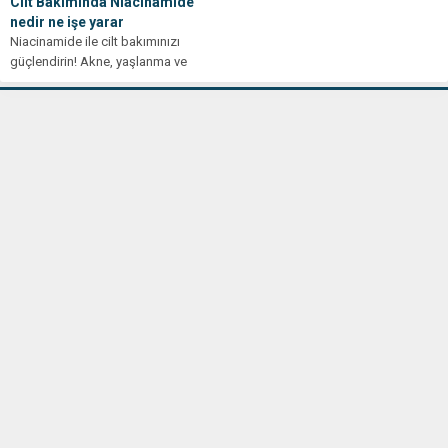
Cilt Bakımında Niacinamide
nedir ne işe yarar
Niacinamide ile cilt bakımınızı
güçlendirin! Akne, yaşlanma ve
pigmentasyon sorunlarına karşı
etkili çözümler için bu...