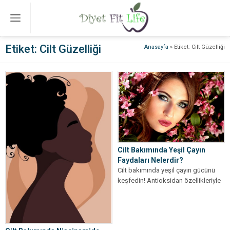
Etiket:
Cilt Güzelliği
Anasayfa
»
Etiket: Cilt Güzelliği
Cilt Bakımında Yeşil Çayın
Faydaları Nelerdir?
Cilt bakımında yeşil çayın gücünü
keşfedin! Antioksidan özellikleriyle
cildinizi korur ve güzelleştirir. Daha
sağlıklı bir...