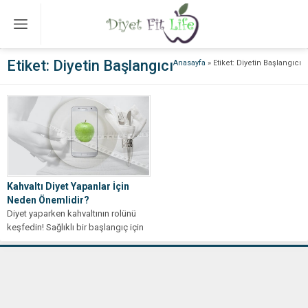
Etiket:
Diyetin Başlangıcı
Anasayfa
»
Etiket: Diyetin Başlangıcı
Kahvaltı Diyet Yapanlar İçin
Neden Önemlidir?
Diyet yaparken kahvaltının rolünü
keşfedin! Sağlıklı bir başlangıç için
zorunlu besinleri ve ipuçlarını
öğrenin.