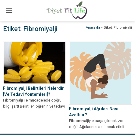
Etiket:
Fibromiyalji
Anasayfa
»
Etiket: Fibromiyalji
Fibromiyalji Belirtileri Nelerdir
[Ve Tedavi Yöntemleri]?
Fibromiyalji ile mücadelede doğru
bilgi şart! Belirtileri öğrenin ve tedavi
Fibromiyalji Ağrıları Nasıl
yöntemlerini keşfederek sağlığınızı
Azaltılır?
yeniden kazanın.
Fibromiyaljiyle başa çıkmak zor
değil! Ağrılarınızı azaltacak etkili
ipuçları ve tedavi yöntemlerini