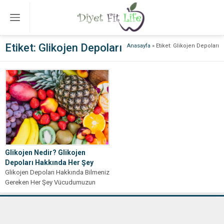
Etiket:
Glikojen Depoları
Anasayfa
»
Etiket: Glikojen Depoları
Glikojen Nedir? Glikojen
Depoları Hakkında Her Şey
Glikojen Depoları Hakkında Bilmeniz
Gereken Her Şey Vücudumuzun
enerji ihtiyacı sürekli olarak değişir
ve bu...