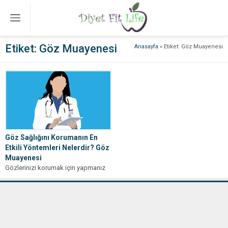
Etiket:
Göz Muayenesi
Anasayfa
»
Etiket: Göz Muayenesi
Göz Sağlığını Korumanın En
Etkili Yöntemleri Nelerdir? Göz
Muayenesi
Gözlerinizi korumak için yapmanız
gerekenler! Göz sağlığınızı
iyileştirecek pratik ipuçlarını
keşfedin.