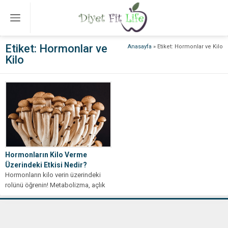
Etiket:
Hormonlar ve
Anasayfa
»
Etiket: Hormonlar ve Kilo
Kilo
Hormonların Kilo Verme
Üzerindeki Etkisi Nedir?
Hormonların kilo verin üzerindeki
rolünü öğrenin! Metabolizma, açlık
hissi ve yağ kaybı ilişkileriyle sağlıklı
zayıflamanın...