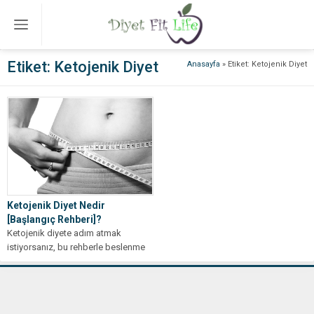
Etiket:
Ketojenik Diyet
Anasayfa
»
Etiket: Ketojenik Diyet
Ketojenik Diyet Nedir
[Başlangıç Rehberi]?
Ketojenik diyete adım atmak
istiyorsanız, bu rehberle beslenme
planınızı oluşturun ve sağlıklı yaşam
yolculuğunuza başlayın!