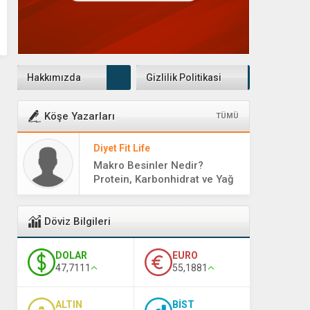
Hakkımızda
Gizlilik Politikasi
Köşe Yazarları
TÜMÜ
Diyet Fit Life
Makro Besinler Nedir?
Protein, Karbonhidrat ve Yağ
Rehberi
Döviz Bilgileri
DOLAR
EURO
47,7111
55,1881
ALTIN
BİST