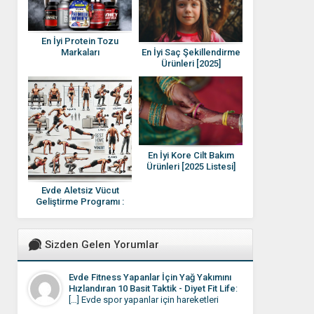
En İyi Protein Tozu
En İyi Saç Şekillendirme
Markaları
Ürünleri [2025]
En İyi Kore Cilt Bakım
Ürünleri [2025 Listesi]
Evde Aletsiz Vücut
Geliştirme Programı :
Evde Spor Programı
(Ücretsiz)
Sizden Gelen Yorumlar
Evde Fitness Yapanlar İçin Yağ Yakımını
Hızlandıran 10 Basit Taktik - Diyet Fit Life
:
[…] Evde spor yapanlar için hareketleri
yapıyor olmalarına rağmen sonuçların