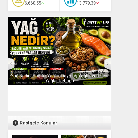
6.660,55
13.779,39
 Yağ
Yağ Nedir? Sağlıklı Yağlar, Doymuş Yağlar ve Trans
Karbonhidra
Yağlar Rehberi
İht
Rastgele Konular