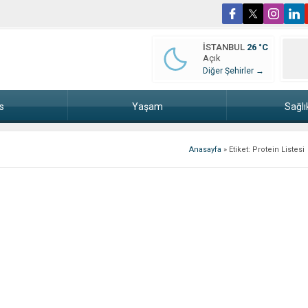
İSTANBUL
26 °C
Açık
Diğer Şehirler →
s
Yaşam
Sağlı
Anasayfa
»
Etiket: Protein Listesi