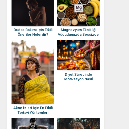
Magnezyum Eksikliği
Dudak Bakımı İçin Etkili
Vücudunuzda Sessizce
Öneriler Nelerdir?
İlerliyor Olabilir! Çoğu
Kişinin Önemsemediği 15
Belirti
Diyet Sürecinde
Motivasyon Nasıl
Korunur?
Akne İzleri İçin En Etkili
Tedavi Yöntemleri
Nelerdir? Cilt Yenileme
Rehberi