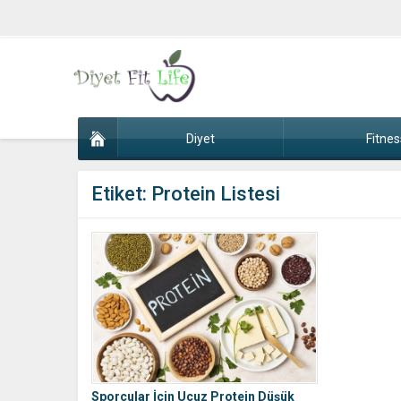
Diyet
Fitnes
Etiket:
Protein Listesi
Sporcular İçin Ucuz Protein Düşük