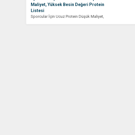
Maliyet, Yüksek Besin Değeri Protein
Listesi
Sporcular İçin Ucuz Protein Düşük Maliyet,
Yüksek Besin Değeri Protein Listesi Protein,
vücudun temel...