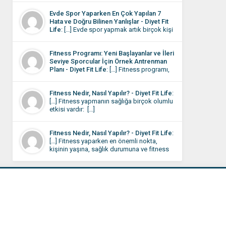
istediği gibi olmaması motivasyonu
Evde Spor Yaparken En Çok Yapılan 7
düşüren en önemli etkendir. Aslında
Hata ve Doğru Bilinen Yanlışlar - Diyet Fit
burada sorun çoğu zaman eksik çalışmak
Life
: […] Evde spor yapmak artık birçok kişi
değil, bazı küçük detayların gözden
için günlük rutinin bir parçası hâline geldi.
kaçmasıdır. […]
Dışarı çıkmaya vakit bulamayan ya da
Fitness Programı: Yeni Başlayanlar ve İleri
evinde daha rahat eden kişiler, çözümü
Seviye Sporcular İçin Örnek Antrenman
kendi programını oluşturmada buluyor.
Planı - Diyet Fit Life
: […] Fitness programı,
Evde spor rutini oturduktan sonra bile
kişinin hedeflerine, fiziksel seviyesine ve
bazen sonuçlar beklediğiniz gibi
yaşam tarzına uygun olarak belirlenmelidir.
olmayabilir. […]
Fitness Nedir, Nasıl Yapılır? - Diyet Fit Life
:
Kas kütlesini artırmak, kilo vermek,
[…] Fitness yapmanın sağlığa birçok olumlu
dayanıklılığı yükseltmek veya genel sağlığı
etkisi vardır: […]
iyileştirmek için farklı egzersiz planları
uygulanabilir. Bu programda, hem
başlangıç seviyesi hem de orta-ileri seviye
Fitness Nedir, Nasıl Yapılır? - Diyet Fit Life
:
sporcular için örnek antrenman planları yer
[…] Fitness yaparken en önemli nokta,
almaktadır. […]
kişinin yaşına, sağlık durumuna ve fitness
seviyesine uygun bir program
belirlemesidir. Fitness antrenmanlarını spor
salonunda, açık havada veya evde yapmak
mümkündür. İşte fitness yaparken dikkat
edilmesi gereken temel adımlar: […]