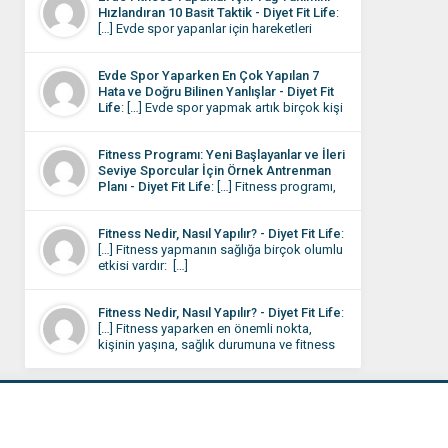
Hızlandıran 10 Basit Taktik - Diyet Fit Life
:
[…] Evde spor yapanlar için hareketleri
yapıyor olmalarına rağmen sonuçların
istediği gibi olmaması motivasyonu
Evde Spor Yaparken En Çok Yapılan 7
düşüren en önemli etkendir. Aslında
Hata ve Doğru Bilinen Yanlışlar - Diyet Fit
burada sorun çoğu zaman eksik çalışmak
Life
: […] Evde spor yapmak artık birçok kişi
değil, bazı küçük detayların gözden
için günlük rutinin bir parçası hâline geldi.
kaçmasıdır. […]
Dışarı çıkmaya vakit bulamayan ya da
Fitness Programı: Yeni Başlayanlar ve İleri
evinde daha rahat eden kişiler, çözümü
Seviye Sporcular İçin Örnek Antrenman
kendi programını oluşturmada buluyor.
Planı - Diyet Fit Life
: […] Fitness programı,
Evde spor rutini oturduktan sonra bile
kişinin hedeflerine, fiziksel seviyesine ve
bazen sonuçlar beklediğiniz gibi
yaşam tarzına uygun olarak belirlenmelidir.
olmayabilir. […]
Fitness Nedir, Nasıl Yapılır? - Diyet Fit Life
:
Kas kütlesini artırmak, kilo vermek,
[…] Fitness yapmanın sağlığa birçok olumlu
dayanıklılığı yükseltmek veya genel sağlığı
etkisi vardır: […]
iyileştirmek için farklı egzersiz planları
uygulanabilir. Bu programda, hem
başlangıç seviyesi hem de orta-ileri seviye
Fitness Nedir, Nasıl Yapılır? - Diyet Fit Life
:
sporcular için örnek antrenman planları yer
[…] Fitness yaparken en önemli nokta,
almaktadır. […]
kişinin yaşına, sağlık durumuna ve fitness
seviyesine uygun bir program
belirlemesidir. Fitness antrenmanlarını spor
salonunda, açık havada veya evde yapmak
mümkündür. İşte fitness yaparken dikkat
edilmesi gereken temel adımlar: […]