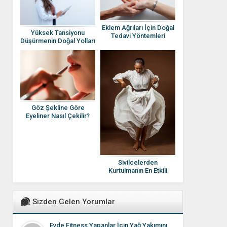
Eklem Ağrıları İçin Doğal
Yüksek Tansiyonu
Tedavi Yöntemleri
Düşürmenin Doğal Yolları
Nelerdir?
Nelerdir?
Göz Şekline Göre
Eyeliner Nasıl Çekilir?
Sivilcelerden
Kurtulmanın En Etkili
Yolları Nelerdir? Sivilce
Nedenleri ve Çözümleri
Sizden Gelen Yorumlar
Evde Fitness Yapanlar İçin Yağ Yakımını