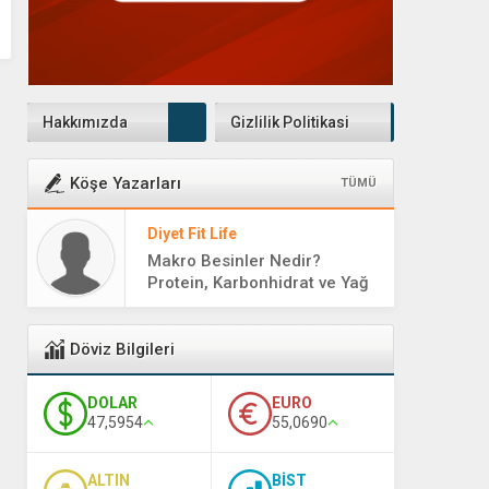
Hakkımızda
Gizlilik Politikasi
Köşe Yazarları
TÜMÜ
Diyet Fit Life
Makro Besinler Nedir?
Protein, Karbonhidrat ve Yağ
Rehberi
Döviz Bilgileri
DOLAR
EURO
47,5954
55,0690
ALTIN
BİST