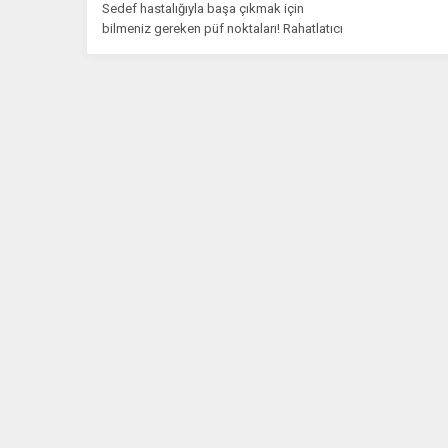
Sedef hastalığıyla başa çıkmak için
bilmeniz gereken püf noktaları! Rahatlatıcı
öneriler ve yaşam kalitenizi artıracak...