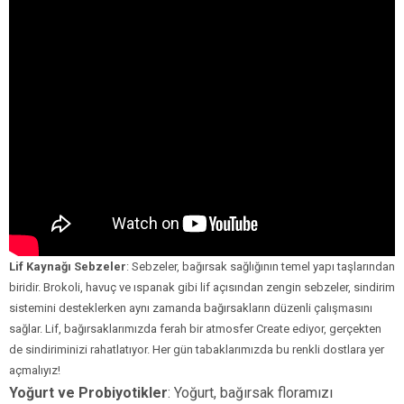
Lif Kaynağı Sebzeler
: Sebzeler, bağırsak sağlığının temel yapı taşlarından
biridir. Brokoli, havuç ve ıspanak gibi lif açısından zengin sebzeler, sindirim
sistemini desteklerken aynı zamanda bağırsakların düzenli çalışmasını
sağlar. Lif, bağırsaklarımızda ferah bir atmosfer Create ediyor, gerçekten
de sindiriminizi rahatlatıyor. Her gün tabaklarımızda bu renkli dostlara yer
açmalıyız!
Yoğurt ve Probiyotikler
: Yoğurt, bağırsak floramızı