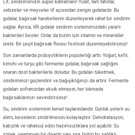
Lif, sindirimimizin süper kahramanı! Yulaf, tam tahıllar,
sebzeler ve meyveler lif açısından zengin gıdalardır. Bu
gıdalar, bağırsak hareketlerini düzenleyerek rahat bir sindirim
sağlar. Ayrıca, lifli gıdalar sindirim sistemimizdeki yararlı
bakterileri besler. Onlar da bizim için vitamin ve mineraller
üretir. Bir çeşit bağırsak florası festivali düzenleyebilirsiniz!
Son zamanlarda probiyotiklerin popülerliği arttı. Yoğurt, kefir,
kimchi ve turşu gibi fermente gıdalar, bağırsak sağlığını
onaran dost bakterilerle doludur. Bu gıdaları tüketmek,
sindiriminizi güçlendirir ve bağışıklığınızı da artırır. Fermente
gıdaları sofranızdan eksik etmeyin; her lokmada
bağırsaklarınızı sevindirirsiniz!
Su, sindirim sisteminin temel taşlarındandır. Günlük yeterli su
alımı, besinlerin sindirilmesini kolaylaştırır. Dehidratasyon,
kabızlık ve rahatsız edici hazımsızlıklara yol açabilir. Su
içmek, vejetaryen bir diyetin yanı sıra, bütün bu sağlıklı