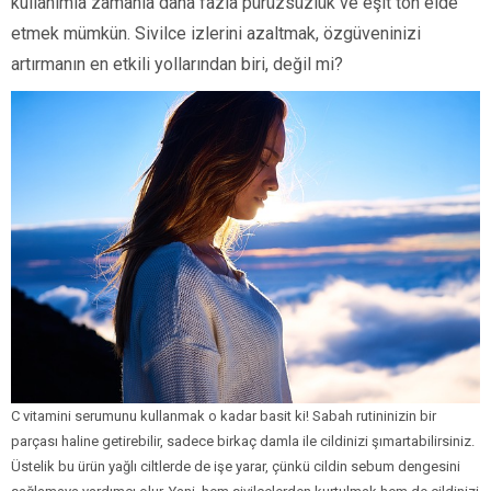
kullanımla zamanla daha fazla pürüzsüzlük ve eşit ton elde
etmek mümkün. Sivilce izlerini azaltmak, özgüveninizi
artırmanın en etkili yollarından biri, değil mi?
C vitamini serumunu kullanmak o kadar basit ki! Sabah rutininizin bir
parçası haline getirebilir, sadece birkaç damla ile cildinizi şımartabilirsiniz.
Üstelik bu ürün yağlı ciltlerde de işe yarar, çünkü cildin sebum dengesini