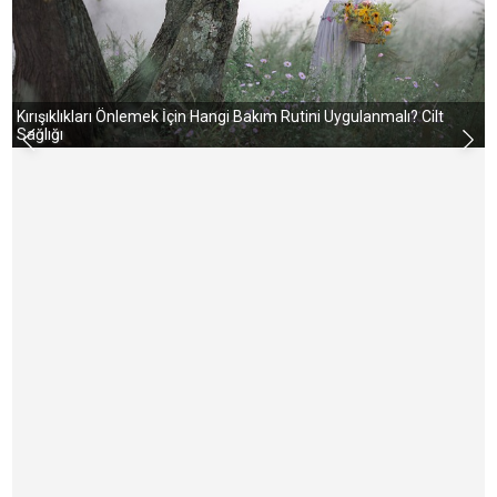
Kırışıklıkları Önlemek İçin Hangi Bakım Rutini Uygulanmalı? Cilt
Sağlığı
S
v