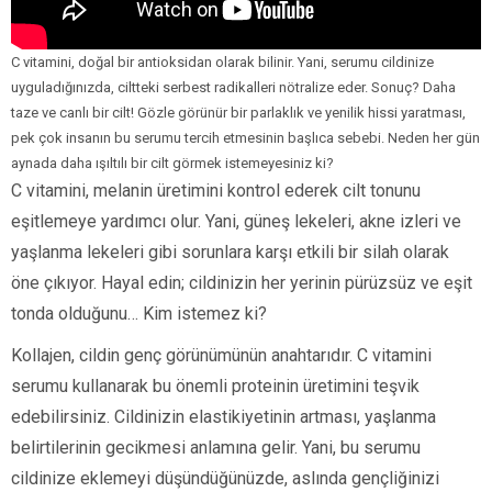
C vitamini, doğal bir antioksidan olarak bilinir. Yani, serumu cildinize
uyguladığınızda, ciltteki serbest radikalleri nötralize eder. Sonuç? Daha
taze ve canlı bir cilt! Gözle görünür bir parlaklık ve yenilik hissi yaratması,
pek çok insanın bu serumu tercih etmesinin başlıca sebebi. Neden her gün
aynada daha ışıltılı bir cilt görmek istemeyesiniz ki?
C vitamini, melanin üretimini kontrol ederek cilt tonunu
eşitlemeye yardımcı olur. Yani, güneş lekeleri, akne izleri ve
yaşlanma lekeleri gibi sorunlara karşı etkili bir silah olarak
öne çıkıyor. Hayal edin; cildinizin her yerinin pürüzsüz ve eşit
tonda olduğunu… Kim istemez ki?
Kollajen, cildin genç görünümünün anahtarıdır. C vitamini
serumu kullanarak bu önemli proteinin üretimini teşvik
edebilirsiniz. Cildinizin elastikiyetinin artması, yaşlanma
belirtilerinin gecikmesi anlamına gelir. Yani, bu serumu
cildinize eklemeyi düşündüğünüzde, aslında gençliğinizi