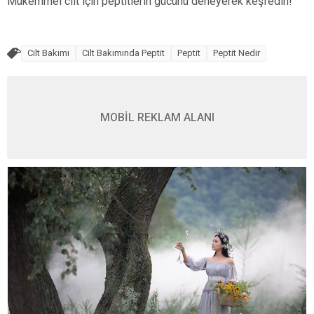
Mükemmel cilt için peptitlerin gücünü deneyerek keşfedin!
Cilt Bakımı
Cilt Bakımında Peptit
Peptit
Peptit Nedir
MOBİL REKLAM ALANI