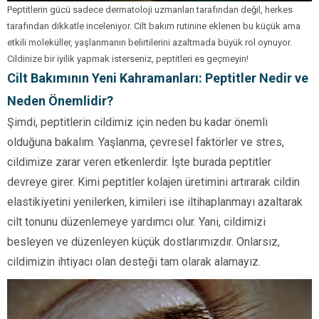
Peptitlerin gücü sadece dermatoloji uzmanları tarafından değil, herkes
tarafından dikkatle inceleniyor. Cilt bakım rutinine eklenen bu küçük ama
etkili moleküller, yaşlanmanın belirtilerini azaltmada büyük rol oynuyor.
Cildinize bir iyilik yapmak isterseniz, peptitleri es geçmeyin!
Cilt Bakımının Yeni Kahramanları: Peptitler Nedir ve
Neden Önemlidir?
Şimdi, peptitlerin cildimiz için neden bu kadar önemli
olduğuna bakalım. Yaşlanma, çevresel faktörler ve stres,
cildimize zarar veren etkenlerdir. İşte burada peptitler
devreye girer. Kimi peptitler kolajen üretimini artırarak cildin
elastikiyetini yenilerken, kimileri ise iltihaplanmayı azaltarak
cilt tonunu düzenlemeye yardımcı olur. Yani, cildimizi
besleyen ve düzenleyen küçük dostlarımızdır. Onlarsız,
cildimizin ihtiyacı olan desteği tam olarak alamayız.