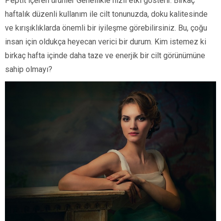
Peptit içeren ürünler Genellikle hızlı etki gösterir. Birkaç
haftalık düzenli kullanım ile cilt tonunuzda, doku kalitesinde
ve kırışıklıklarda önemli bir iyileşme görebilirsiniz. Bu, çoğu
insan için oldukça heyecan verici bir durum. Kim istemez ki
birkaç hafta içinde daha taze ve enerjik bir cilt görünümüne
sahip olmayı?