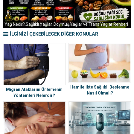
K
Yağ Nedir? Sağlıklı Yağlar, Doymuş Yağlar ve Trans Yağlar Rehberi
R
İLGİNİZİ ÇEKEBİLECEK DİĞER KONULAR
Hamilelikte Sağlıklı Beslenme
Migren Ataklarını Önlemenin
Nasıl Olmalı?
Yöntemleri Nelerdir?