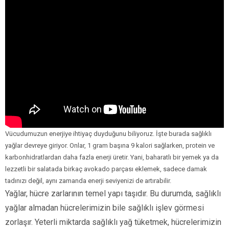
Vücudumuzun enerjiye ihtiyaç duyduğunu biliyoruz. İşte burada sağlıklı
yağlar devreye giriyor. Onlar, 1 gram başına 9 kalori sağlarken, protein ve
karbonhidratlardan daha fazla enerji üretir. Yani, baharatlı bir yemek ya da
lezzetli bir salatada birkaç avokado parçası eklemek, sadece damak
tadınızı değil, aynı zamanda enerji seviyenizi de artırabilir.
Yağlar, hücre zarlarının temel yapı taşıdır. Bu durumda, sağlıklı
yağlar almadan hücrelerimizin bile sağlıklı işlev görmesi
zorlaşır. Yeterli miktarda sağlıklı yağ tüketmek, hücrelerimizin