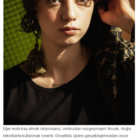
Eğer evde kaş almak istiyorsanız, cımbızdan vazgeçmeyin! Ancak, doğru
tekniklerle kullanmak önemli. Öncelikle, işlemi gerçekleştirmeden önce