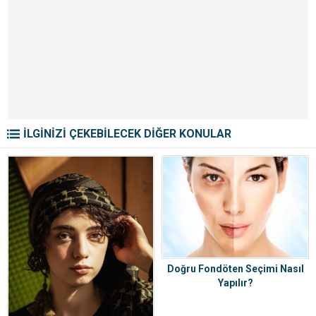
S
v
İLGİNİZİ ÇEKEBİLECEK DİĞER KONULAR
Doğru Fondöten Seçimi Nasıl
Yapılır?