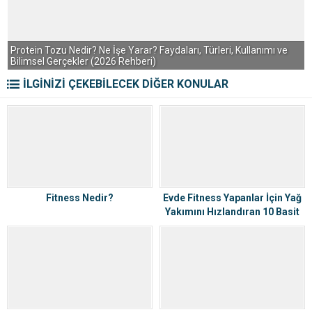
Protein Tozu Nedir? Ne İşe Yarar? Faydaları, Türleri, Kullanımı ve
P
Bilimsel Gerçekler (2026 Rehberi)
G
İLGİNİZİ ÇEKEBİLECEK DİĞER KONULAR
Fitness Nedir?
Evde Fitness Yapanlar İçin Yağ
Yakımını Hızlandıran 10 Basit
Taktik