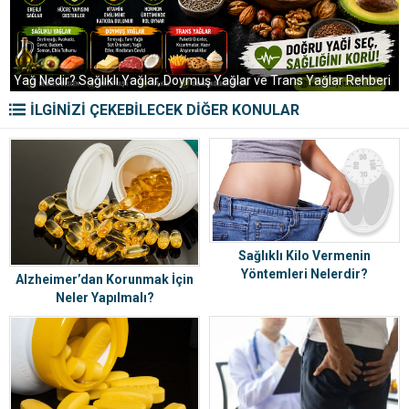
K
Yağ Nedir? Sağlıklı Yağlar, Doymuş Yağlar ve Trans Yağlar Rehberi
R
İLGİNİZİ ÇEKEBİLECEK DİĞER KONULAR
Sağlıklı Kilo Vermenin
Yöntemleri Nelerdir?
Alzheimer’dan Korunmak İçin
Neler Yapılmalı?