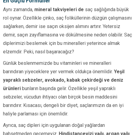
En Güçlü Formüller
Aynı zamanda,
mineral takviyeleri de
saç sağlığında büyük
rol oynar. Özellikle çinko, saç foliküllerinin düzgün çalışmasını
sağlarken, demir ise saçın oksijen alımını artırır. Yetersiz
demir, saçın zayıflamasına ve dökülmesine neden olabilir. Saç
diplerimizi beslemek için bu mineralleri yeterince almak
elzemdir. Peki, nasıl başaracağız?
Günlük beslenmemizde bu vitaminleri ve mineralleri
barındıran yiyeceklere yer vermek oldukça önemlidir.
Yeşil
yapraklı sebzeler, avokado, kabak çekirdeği ve deniz
ürünleri
bunların başında gelir. Özellikle yeşil yapraklı
sebzeler, vücudun ihtiyacı olan birçok besin maddesini
barındırır. Kısacası, dengeli bir diyet, saçlarımızın da en iyi
haliyle parlaması için önemlidir.
Ayrıca, saç dipleri için uygulanan doğal yağlardan
bahsetmeden geçemeyiz.
Hindistancevizi yağı, argan yağı