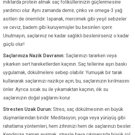
miktarda protein almak saç foliküllerinizin güçlenmesine
yardımcı olur. Aynı zamanda demir, çinko ve omega-3 yağ
asitleri de önemlidir. Ispanak, mercimek gibi yeşil sebzeler
ve ceviz, badem gibi kuruyemişler bu besinleri içerir.
Unutmayın, saçlarınız ne kadar sağlıklı beslenirseniz o kadar
güçlü olur!
Saçlarınıza Nazik Davranın:
Saçlarınızı tararken veya
yıkarken sert hareketlerden kaçının. Saç tellerine aşırı baskı
uygulamak, dökülmelere sebep olabilir. Yumuşak bir tarak
kullanarak saçlarınızı nazikçe açın; bu, saçlarınızın kırılmasını
önler. Ayrıca sıcak su ile yıkamaktan kaçının; ılık su
saçlarınızın doğal yağlarını korur.
Stresten Uzak Durun:
Stres, saç dökülmesinin en büyük
düşmanlarından biridir. Meditasyon, yoga veya yürüyüş gibi
rahatlama yöntemleri, hem zihninizi hem de saçlarınızı besler.
Kendinize zaman ayırmak, stresle başa çıkmanızda büyük rol