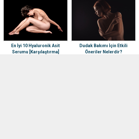
En İyi 10 Hyaluronik Asit
Dudak Bakımı İçin Etkili
Serumu [Karşılaştırma]
Öneriler Nelerdir?
ZİYARETÇİ YORUMLARI
Henüz yorum yapılmamış. İlk yorumu aşağıdaki form aracılığıyla siz
yapabilirsiniz.
BİR YORUM YAZ
Daha sonraki yorumlarımda kullanılması için adım, e-posta adresim ve