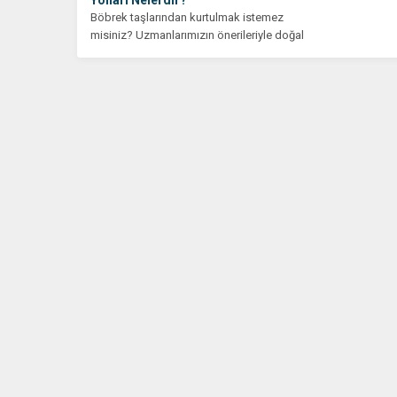
Böbrek taşlarından kurtulmak istemez
misiniz? Uzmanlarımızın önerileriyle doğal
yollarla böbrek taşı oluşumunu nasıl
engelleyebileceğinizi öğrenin!