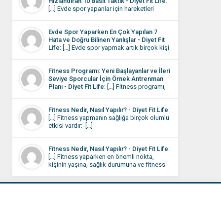
Hızlandıran 10 Basit Taktik - Diyet Fit Life
:
[…] Evde spor yapanlar için hareketleri
yapıyor olmalarına rağmen sonuçların
istediği gibi olmaması motivasyonu
Evde Spor Yaparken En Çok Yapılan 7
düşüren en önemli etkendir. Aslında
Hata ve Doğru Bilinen Yanlışlar - Diyet Fit
burada sorun çoğu zaman eksik çalışmak
Life
: […] Evde spor yapmak artık birçok kişi
değil, bazı küçük detayların gözden
için günlük rutinin bir parçası hâline geldi.
kaçmasıdır. […]
Dışarı çıkmaya vakit bulamayan ya da
Fitness Programı: Yeni Başlayanlar ve İleri
evinde daha rahat eden kişiler, çözümü
Seviye Sporcular İçin Örnek Antrenman
kendi programını oluşturmada buluyor.
Planı - Diyet Fit Life
: […] Fitness programı,
Evde spor rutini oturduktan sonra bile
kişinin hedeflerine, fiziksel seviyesine ve
bazen sonuçlar beklediğiniz gibi
yaşam tarzına uygun olarak belirlenmelidir.
olmayabilir. […]
Fitness Nedir, Nasıl Yapılır? - Diyet Fit Life
:
Kas kütlesini artırmak, kilo vermek,
[…] Fitness yapmanın sağlığa birçok olumlu
dayanıklılığı yükseltmek veya genel sağlığı
etkisi vardır: […]
iyileştirmek için farklı egzersiz planları
uygulanabilir. Bu programda, hem
başlangıç seviyesi hem de orta-ileri seviye
Fitness Nedir, Nasıl Yapılır? - Diyet Fit Life
:
sporcular için örnek antrenman planları yer
[…] Fitness yaparken en önemli nokta,
almaktadır. […]
kişinin yaşına, sağlık durumuna ve fitness
seviyesine uygun bir program
belirlemesidir. Fitness antrenmanlarını spor
salonunda, açık havada veya evde yapmak
mümkündür. İşte fitness yaparken dikkat
edilmesi gereken temel adımlar: […]