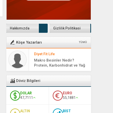
Hakkımızda
Gizlilik Politikasi
Köşe Yazarları
TÜMÜ
Diyet Fit Life
Makro Besinler Nedir?
Protein, Karbonhidrat ve Yağ
Rehberi
Döviz Bilgileri
DOLAR
EURO
47,7111
55,1881
ALTIN
BİST