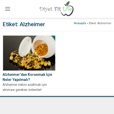
Etiket:
Alzheimer
Anasayfa
»
Etiket: Alzheimer
Alzheimer’dan Korunmak İçin
Neler Yapılmalı?
Alzheimer riskini azaltmak için
alınması gereken önlemler!
Beslenmeden egzersize, hayata dair
pratik öneriler bu yazıda.