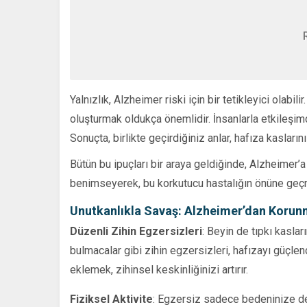
Yalnızlık, Alzheimer riski için bir tetikleyici olabil
oluşturmak oldukça önemlidir. İnsanlarla etkileşimde 
Sonuçta, birlikte geçirdiğiniz anlar, hafıza kaslarını
Bütün bu ipuçları bir araya geldiğinde, Alzheimer’a 
benimseyerek, bu korkutucu hastalığın önüne geç
Unutkanlıkla Savaş: Alzheimer’dan Korunm
Düzenli Zihin Egzersizleri
: Beyin de tıpkı kasla
bulmacalar gibi zihin egzersizleri, hafızayı güçlend
eklemek, zihinsel keskinliğinizi artırır.
Fiziksel Aktivite
: Egzersiz sadece bedeninize değ