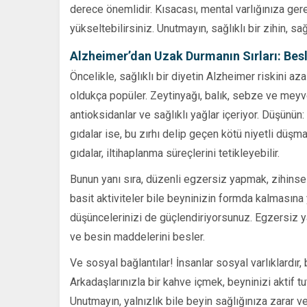
derece önemlidir. Kısacası, mental varlığınıza ge
yükseltebilirsiniz. Unutmayın, sağlıklı bir zihin, sağ
Alzheimer’dan Uzak Durmanın Sırları: Bes
Öncelikle, sağlıklı bir diyetin Alzheimer riskini a
oldukça popüler. Zeytinyağı, balık, sebze ve meyv
antioksidanlar ve sağlıklı yağlar içeriyor. Düşünün:
gıdalar ise, bu zırhı delip geçen kötü niyetli düşma
gıdalar, iltihaplanma süreçlerini tetikleyebilir.
Bunun yanı sıra, düzenli egzersiz yapmak, zihinse
basit aktiviteler bile beyninizin formda kalmasına y
düşüncelerinizi de güçlendiriyorsunuz. Egzersiz ya
ve besin maddelerini besler.
Ve sosyal bağlantılar! İnsanlar sosyal varlıklardır
Arkadaşlarınızla bir kahve içmek, beyninizi aktif 
Unutmayın, yalnızlık bile beyin sağlığınıza zarar ver