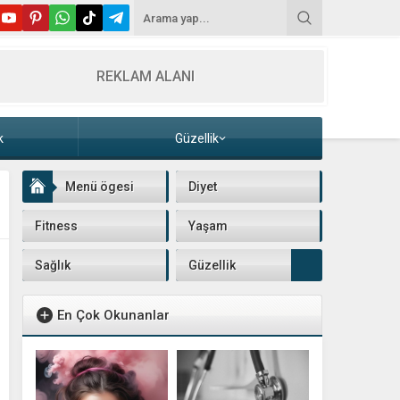
REKLAM ALANI
k
Güzellik
Menü ögesi
Diyet
Fitness
Yaşam
Sağlık
Güzellik
En Çok Okunanlar