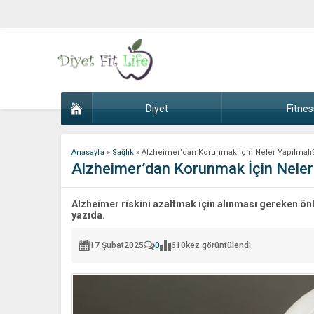
Diyet
Fitnes
Anasayfa
»
Sağlık
»
Alzheimer’dan Korunmak İçin Neler Yapılmalı
Alzheimer’dan Korunmak İçin Neler
Alzheimer riskini azaltmak için alınması gereken ön
yazıda.
17 Şubat
2025
0
610
kez görüntülendi.