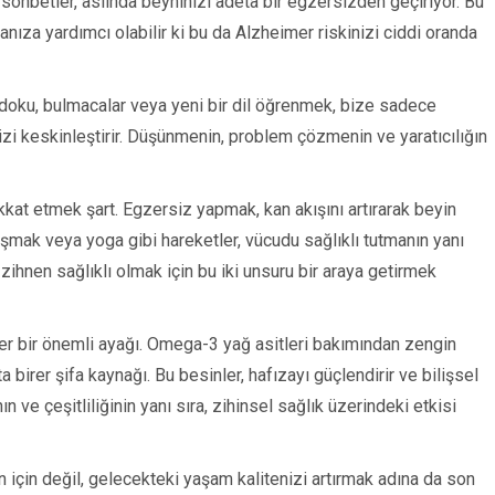
n sohbetler, aslında beyninizi adeta bir egzersizden geçiriyor. Bu
anıza yardımcı olabilir ki bu da Alzheimer riskinizi ciddi oranda
Sudoku, bulmacalar veya yeni bir dil öğrenmek, bize sadece
i keskinleştirir. Düşünmenin, problem çözmenin ve yaratıcılığın
dikkat etmek şart. Egzersiz yapmak, kan akışını artırarak beyin
şmak veya yoga gibi hareketler, vücudu sağlıklı tutmanın yanı
ihnen sağlıklı olmak için bu iki unsuru bir araya getirmek
er bir önemli ayağı. Omega-3 yağ asitleri bakımından zengin
a birer şifa kaynağı. Bu besinler, hafızayı güçlendirir ve bilişsel
nın ve çeşitliliğinin yanı sıra, zihinsel sağlık üzerindeki etkisi
ün için değil, gelecekteki yaşam kalitenizi artırmak adına da son