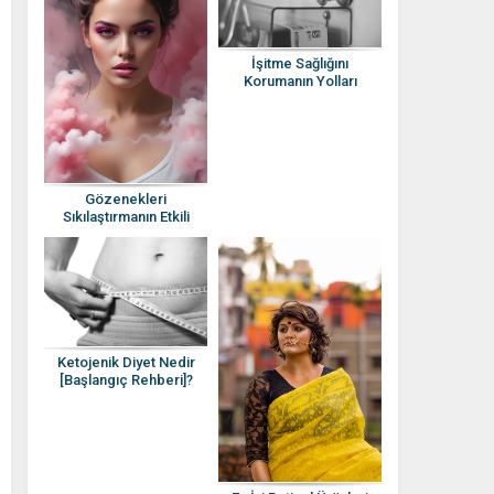
İşitme Sağlığını
Korumanın Yolları
Nelerdir?
Gözenekleri
Sıkılaştırmanın Etkili
Yöntemleri Nelerdir?
Ketojenik Diyet Nedir
[Başlangıç Rehberi]?