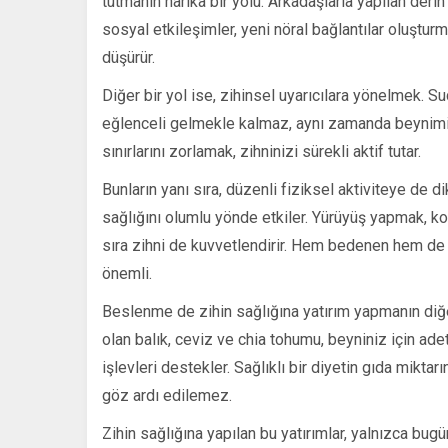
tutmanın harika bir yolu. Arkadaşlarla yapılan deri
sosyal etkileşimler, yeni nöral bağlantılar oluşturm
düşürür.
Diğer bir yol ise, zihinsel uyarıcılara yönelmek. 
eğlenceli gelmekle kalmaz, aynı zamanda beynimiz
sınırlarını zorlamak, zihninizi sürekli aktif tutar.
Bunların yanı sıra, düzenli fiziksel aktiviteye de 
sağlığını olumlu yönde etkiler. Yürüyüş yapmak, ko
sıra zihni de kuvvetlendirir. Hem bedenen hem de z
önemli.
Beslenme de zihin sağlığına yatırım yapmanın diğ
olan balık, ceviz ve chia tohumu, beyniniz için adet
işlevleri destekler. Sağlıklı bir diyetin gıda miktarı
göz ardı edilemez.
Zihin sağlığına yapılan bu yatırımlar, yalnızca bug