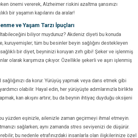
reken önemi vererek, Alzheimer riskini azaltma şansınızı
lıklı bir yaşamın kapılarını da aralar!
lenme ve Yaşam Tarzı İpuçları
zaltabileceğini biliyor muydunuz? Akdeniz diyeti bu konuda
e, kuruyemişler; tüm bu besinler beyin sağlığını destekleyen
 sağlıklı bir diyet, beyninizi koruyan zırh gibi! Şeker ve işlenmiş
nlar olarak karşımıza çıkıyor. Özellikle şekerli ve aşırı işlenmiş
l sağlığınızı da korur. Yürüyüş yapmak veya dans etmek gibi
ardımcı olabilir. Hayal edin, her yürüyüşte adımlarınızla birlikte
pmak, kan akışını artırır; bu da beynin ihtiyaç duyduğu oksijeni
, bu yüzden eşinizle, ailenizle zaman geçirmeyi ihmal etmeyin.
tutmanızı sağlarken; aynı zamanda stres seviyenizi de düşürür.
ebilir; bu nedenle etrafınızdaki insanlarla olan ilişkilerinize özel