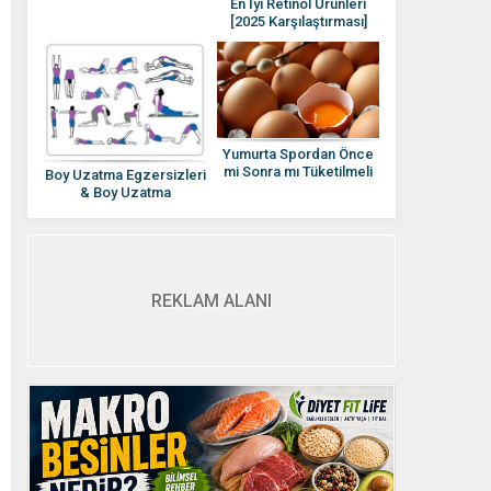
En İyi Retinol Ürünleri
[2025 Karşılaştırması]
Retinol Rehberi
Yumurta Spordan Önce
mi Sonra mı Tüketilmeli
Boy Uzatma Egzersizleri
Yumurtanın Besin
& Boy Uzatma
Değerleri
Yöntemleri
REKLAM ALANI