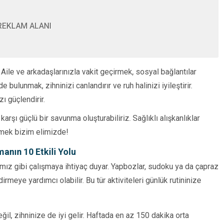
REKLAM ALANI
Makro Besinler Nedir? Protein, Karbonhidrat ve
Rehberi
ir. Aile ve arkadaşlarınızla vakit geçirmek, sosyal bağlantılar
bulunmak, zihninizi canlandırır ve ruh halinizi iyileştirir.
zı güçlendirir.
karşı güçlü bir savunma oluşturabiliriz. Sağlıklı alışkanlıklar
mek bizim elimizde!
anın 10 Etkili Yolu
rımız gibi çalışmaya ihtiyaç duyar. Yapbozlar, sudoku ya da çapraz
irmeye yardımcı olabilir. Bu tür aktiviteleri günlük rutininize
Makro Besinler Ne
Protein, Karbonhidr
Yağ Rehberi
il, zihninize de iyi gelir. Haftada en az 150 dakika orta