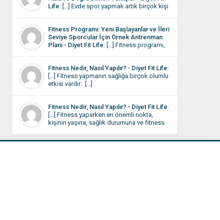
Life
: […] Evde spor yapmak artık birçok kişi
değil, bazı küçük detayların gözden
için günlük rutinin bir parçası hâline geldi.
kaçmasıdır. […]
Dışarı çıkmaya vakit bulamayan ya da
Fitness Programı: Yeni Başlayanlar ve İleri
evinde daha rahat eden kişiler, çözümü
Seviye Sporcular İçin Örnek Antrenman
kendi programını oluşturmada buluyor.
Planı - Diyet Fit Life
: […] Fitness programı,
Evde spor rutini oturduktan sonra bile
kişinin hedeflerine, fiziksel seviyesine ve
bazen sonuçlar beklediğiniz gibi
yaşam tarzına uygun olarak belirlenmelidir.
olmayabilir. […]
Fitness Nedir, Nasıl Yapılır? - Diyet Fit Life
:
Kas kütlesini artırmak, kilo vermek,
[…] Fitness yapmanın sağlığa birçok olumlu
dayanıklılığı yükseltmek veya genel sağlığı
etkisi vardır: […]
iyileştirmek için farklı egzersiz planları
uygulanabilir. Bu programda, hem
başlangıç seviyesi hem de orta-ileri seviye
Fitness Nedir, Nasıl Yapılır? - Diyet Fit Life
:
sporcular için örnek antrenman planları yer
[…] Fitness yaparken en önemli nokta,
almaktadır. […]
kişinin yaşına, sağlık durumuna ve fitness
seviyesine uygun bir program
belirlemesidir. Fitness antrenmanlarını spor
salonunda, açık havada veya evde yapmak
mümkündür. İşte fitness yaparken dikkat
edilmesi gereken temel adımlar: […]