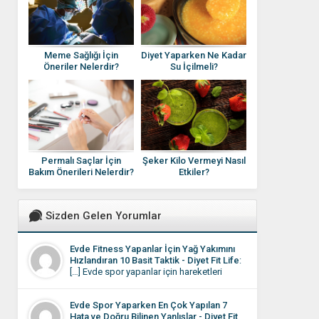
Meme Sağlığı İçin
Diyet Yaparken Ne Kadar
Öneriler Nelerdir?
Su İçilmeli?
Permalı Saçlar İçin
Şeker Kilo Vermeyi Nasıl
Bakım Önerileri Nelerdir?
Etkiler?
Sizden Gelen Yorumlar
Evde Fitness Yapanlar İçin Yağ Yakımını
Hızlandıran 10 Basit Taktik - Diyet Fit Life
:
[…] Evde spor yapanlar için hareketleri
yapıyor olmalarına rağmen sonuçların
istediği gibi olmaması motivasyonu
Evde Spor Yaparken En Çok Yapılan 7
düşüren en önemli etkendir. Aslında
Hata ve Doğru Bilinen Yanlışlar - Diyet Fit
burada sorun çoğu zaman eksik çalışmak