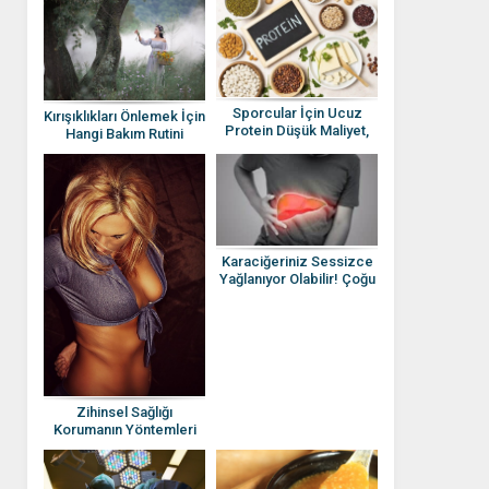
Sporcular İçin Ucuz
Kırışıklıkları Önlemek İçin
Protein Düşük Maliyet,
Hangi Bakım Rutini
Yüksek Besin Değeri
Uygulanmalı? Cilt Sağlığı
Protein Listesi
Karaciğeriniz Sessizce
Yağlanıyor Olabilir! Çoğu
İnsanın Fark Etmediği 11
Erken Belirti
Zihinsel Sağlığı
Korumanın Yöntemleri
Nelerdir?