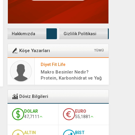
Hakkımızda
Gizlilik Politikasi
Köşe Yazarları
TÜMÜ
Diyet Fit Life
Makro Besinler Nedir?
Protein, Karbonhidrat ve Yağ
Rehberi
Döviz Bilgileri
DOLAR
EURO
47,7111
55,1881
ALTIN
BİST