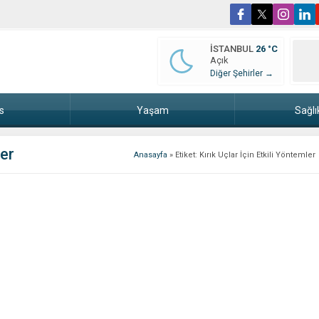
İSTANBUL
26 °C
Açık
Diğer Şehirler →
s
Yaşam
Sağlı
ler
Anasayfa
»
Etiket: Kırık Uçlar İçin Etkili Yöntemler