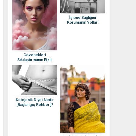
İşitme Sağlığını
Korumanın Yolları
Nelerdir?
Gözenekleri
Sıkılaştırmanın Etkili
Yöntemleri Nelerdir?
Ketojenik Diyet Nedir
[Başlangıç Rehberi]?