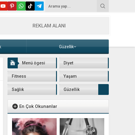
REKLAM ALANI
k
Güzellik
Menü ögesi
Diyet
Fitness
Yaşam
Sağlık
Güzellik
En Çok Okunanlar