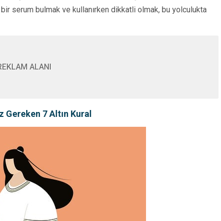
 bir serum bulmak ve kullanırken dikkatli olmak, bu yolculukta
Makro Besinler Ne
Protein, Karbonhidr
Yağ Rehberi
REKLAM ALANI
 Gereken 7 Altın Kural