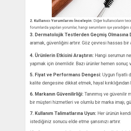
2. Kullanıcı Yorumlarını İnceleyin:
Diğer kullanıcıların te
forumlarda yapılan yorumlar, hangi serumların işe yaradığını 
3. Dermatolojik Testlerden Geçmiş Olmasına D
aramak, güvenliğini artırır. Göz çevresi hassas bi
4. Ürünlerin Etkisini Araştırın:
Hangi serumun ne 
yapmak için önemlidir. Bazı ürünler hemen sonuç ver
5. Fiyat ve Performans Dengesi:
Uygun fiyatlı d
kalite dengesine dikkat etmek, hayal kırıklığından
6. Markanın Güvenilirliği:
Tanınmış ve güvenilir ma
bir müşteri hizmetleri ve olumlu bir marka imajı, g
7. Kullanım Talimatlarına Uyun:
Her ürünün kendin
istediğiniz sonucu elde etme şansınızı artırır.