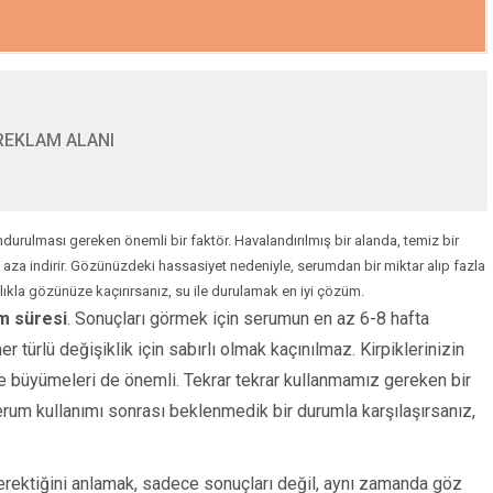
REKLAM ALANI
Makro Besinler Nedir? Protein, Karbonhidrat ve
rulması gereken önemli bir faktör. Havalandırılmış bir alanda, temiz bir
Rehberi
aza indirir. Gözünüzdeki hassasiyet nedeniyle, serumdan bir miktar alıp fazla
şlıkla gözünüze kaçırırsanız, su ile durulamak en iyi çözüm.
m süresi
. Sonuçları görmek için serumun en az 6-8 hafta
er türlü değişiklik için sabırlı olmak kaçınılmaz. Kirpiklerinizin
de büyümeleri de önemli. Tekrar tekrar kullanmamız gereken bir
, serum kullanımı sonrası beklenmedik bir durumla karşılaşırsanız,
erektiğini anlamak, sadece sonuçları değil, aynı zamanda göz