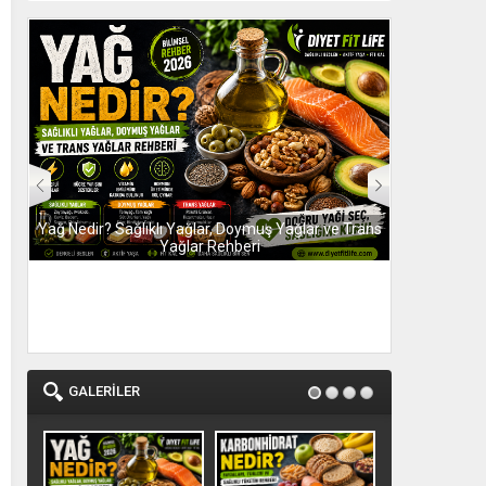
 Yağ
Yağ Nedir? Sağlıklı Yağlar, Doymuş Yağlar ve Trans
Karbonhidra
Yağlar Rehberi
İht
GALERİLER