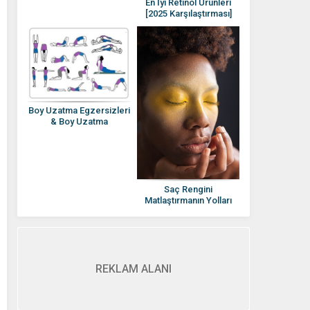
En İyi Retinol Ürünleri
[2025 Karşılaştırması]
Retinol Rehberi
Boy Uzatma Egzersizleri
& Boy Uzatma
Yöntemleri
Saç Rengini
Matlaştırmanın Yolları
Nelerdir?
REKLAM ALANI