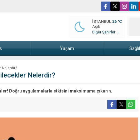
İSTANBUL
26 °C
Açık
Diğer Şehirler →
s
Yaşam
Sağlı
r Nelerdir?
ilecekler Nelerdir?
nler! Doğru uygulamalarla etkisini maksimuma çıkarın.