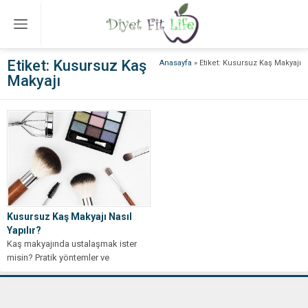
Etiket:
Kusursuz Kaş
Anasayfa
»
Etiket: Kusursuz Kaş Makyajı
Makyajı
Kusursuz Kaş Makyajı Nasıl
Yapılır?
Kaş makyajında ustalaşmak ister
misin? Pratik yöntemler ve
profesyonel önerilerle kusursuz
görünümü yakalamak artık çok...