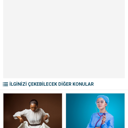
S
v
İLGİNİZİ ÇEKEBİLECEK DİĞER KONULAR