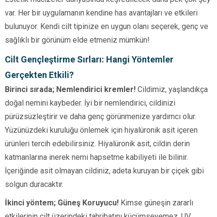
var. Her bir uygulamanın kendine has avantajları ve etkileri
bulunuyor. Kendi cilt tipinize en uygun olanı seçerek, genç ve
sağlıklı bir görünüm elde etmeniz mümkün!
Cilt Gençleştirme Sırları: Hangi Yöntemler
Gerçekten Etkili?
Birinci sırada; Nemlendirici kremler!
Cildimiz, yaşlandıkça
doğal nemini kaybeder. İyi bir nemlendirici, cildinizi
pürüzsüzleştirir ve daha genç görünmenize yardımcı olur.
Yüzünüzdeki kuruluğu önlemek için hiyalüronik asit içeren
ürünleri tercih edebilirsiniz. Hiyalüronik asit, cildin derin
katmanlarına inerek nemi hapsetme kabiliyeti ile bilinir.
İçeriğinde asit olmayan cildiniz, adeta kuruyan bir çiçek gibi
solgun duracaktır.
İkinci yöntem; Güneş Koruyucu!
Kimse güneşin zararlı
etkilerinin cilt üzerindeki tahribatını küçümseyemez. UV