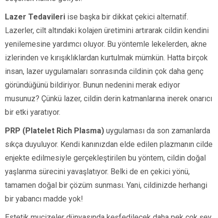
Lazer Tedavileri
ise başka bir dikkat çekici alternatif.
Lazerler, cilt altındaki kolajen üretimini artırarak cildin kendini
yenilemesine yardımcı oluyor. Bu yöntemle lekelerden, akne
izlerinden ve kırışıklıklardan kurtulmak mümkün. Hatta birçok
insan, lazer uygulamaları sonrasında cildinin çok daha genç
göründüğünü bildiriyor. Bunun nedenini merak ediyor
musunuz? Çünkü lazer, cildin derin katmanlarına inerek onarıcı
bir etki yaratıyor.
PRP (Platelet Rich Plasma)
uygulaması da son zamanlarda
sıkça duyuluyor. Kendi kanınızdan elde edilen plazmanın cilde
enjekte edilmesiyle gerçekleştirilen bu yöntem, cildin doğal
yaşlanma sürecini yavaşlatıyor. Belki de en çekici yönü,
tamamen doğal bir çözüm sunması. Yani, cildinizde herhangi
bir yabancı madde yok!
Estetik mucizeler dünyasında keşfedilecek daha pek çok şey