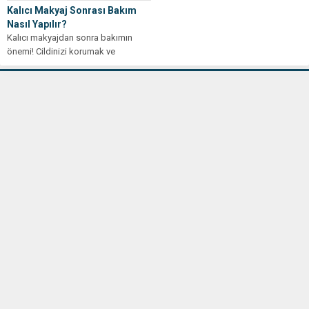
Kalıcı Makyaj Sonrası Bakım
Nasıl Yapılır?
Kalıcı makyajdan sonra bakımın
önemi! Cildinizi korumak ve
makyajınızı uzun ömürlü hale
getirmek için gerekli...