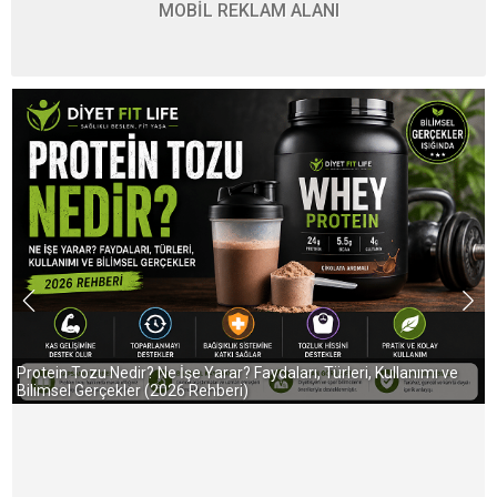
MOBİL REKLAM ALANI
Protein Tozu Nedir? Ne İşe Yarar? Faydaları, Türleri, Kullanımı ve
P
Bilimsel Gerçekler (2026 Rehberi)
G