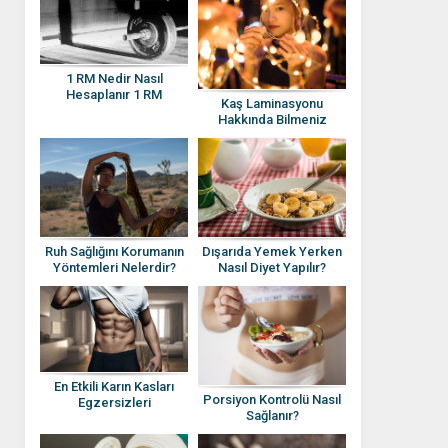
1 RM Nedir Nasıl
Hesaplanır 1 RM
Kaş Laminasyonu
Hesaplama Yöntemleri
Hakkında Bilmeniz
Gerekenler Nelerdir?
Ruh Sağlığını Korumanın
Dışarıda Yemek Yerken
Yöntemleri Nelerdir?
Nasıl Diyet Yapılır?
En Etkili Karın Kasları
Porsiyon Kontrolü Nasıl
Egzersizleri
Sağlanır?