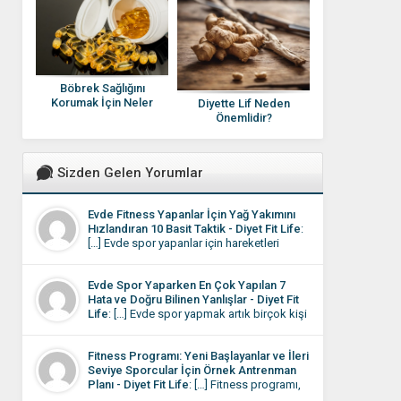
Böbrek Sağlığını
Korumak İçin Neler
Diyette Lif Neden
Yapılmalı?
Önemlidir?
Sizden Gelen Yorumlar
Evde Fitness Yapanlar İçin Yağ Yakımını
Hızlandıran 10 Basit Taktik - Diyet Fit Life
:
[…] Evde spor yapanlar için hareketleri
yapıyor olmalarına rağmen sonuçların
istediği gibi olmaması motivasyonu
Evde Spor Yaparken En Çok Yapılan 7
düşüren en önemli etkendir. Aslında
Hata ve Doğru Bilinen Yanlışlar - Diyet Fit
burada sorun çoğu zaman eksik çalışmak
Life
: […] Evde spor yapmak artık birçok kişi
değil, bazı küçük detayların gözden
için günlük rutinin bir parçası hâline geldi.
kaçmasıdır. […]
Dışarı çıkmaya vakit bulamayan ya da
Fitness Programı: Yeni Başlayanlar ve İleri
evinde daha rahat eden kişiler, çözümü
Seviye Sporcular İçin Örnek Antrenman
kendi programını oluşturmada buluyor.
Planı - Diyet Fit Life
: […] Fitness programı,
Evde spor rutini oturduktan sonra bile
kişinin hedeflerine, fiziksel seviyesine ve
bazen sonuçlar beklediğiniz gibi