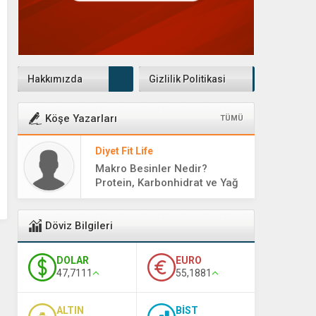
Hakkımızda
Gizlilik Politikasi
Köşe Yazarları
TÜMÜ
Diyet Fit Life
Makro Besinler Nedir?
Protein, Karbonhidrat ve Yağ
Rehberi
Döviz Bilgileri
DOLAR
EURO
47,7111
55,1881
ALTIN
BİST