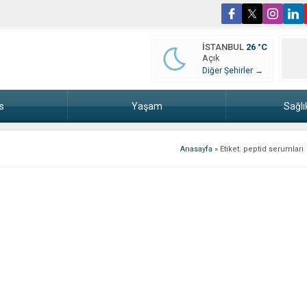
İSTANBUL
26 °C
Açık
Diğer Şehirler →
s
Yaşam
Sağlı
Anasayfa
»
Etiket: peptid serumları