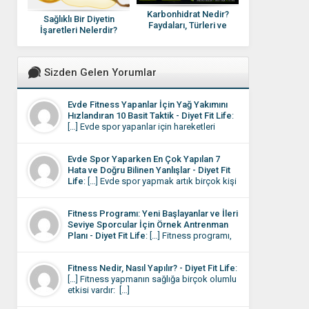
Karbonhidrat Nedir?
Sağlıklı Bir Diyetin
Faydaları, Türleri ve
İşaretleri Nelerdir?
Günlük İhtiyaç | Bilimsel
Rehber (2026)
Sizden Gelen Yorumlar
Evde Fitness Yapanlar İçin Yağ Yakımını
Hızlandıran 10 Basit Taktik - Diyet Fit Life
:
[…] Evde spor yapanlar için hareketleri
yapıyor olmalarına rağmen sonuçların
istediği gibi olmaması motivasyonu
Evde Spor Yaparken En Çok Yapılan 7
düşüren en önemli etkendir. Aslında
Hata ve Doğru Bilinen Yanlışlar - Diyet Fit
burada sorun çoğu zaman eksik çalışmak
Life
: […] Evde spor yapmak artık birçok kişi
değil, bazı küçük detayların gözden
için günlük rutinin bir parçası hâline geldi.
kaçmasıdır. […]
Dışarı çıkmaya vakit bulamayan ya da
Fitness Programı: Yeni Başlayanlar ve İleri
evinde daha rahat eden kişiler, çözümü
Seviye Sporcular İçin Örnek Antrenman
kendi programını oluşturmada buluyor.
Planı - Diyet Fit Life
: […] Fitness programı,
Evde spor rutini oturduktan sonra bile
kişinin hedeflerine, fiziksel seviyesine ve
bazen sonuçlar beklediğiniz gibi
yaşam tarzına uygun olarak belirlenmelidir.
olmayabilir. […]
Fitness Nedir, Nasıl Yapılır? - Diyet Fit Life
:
Kas kütlesini artırmak, kilo vermek,
[…] Fitness yapmanın sağlığa birçok olumlu
dayanıklılığı yükseltmek veya genel sağlığı
etkisi vardır: […]
iyileştirmek için farklı egzersiz planları
uygulanabilir. Bu programda, hem