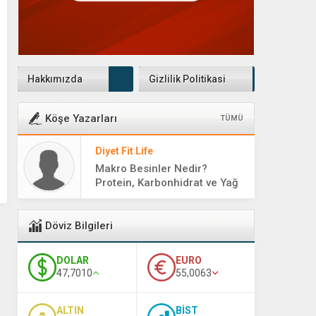
Hakkımızda
Gizlilik Politikasi
Köşe Yazarları
TÜMÜ
Diyet Fit Life
Makro Besinler Nedir?
Protein, Karbonhidrat ve Yağ
Rehberi
Döviz Bilgileri
DOLAR
EURO
47,7010
55,0063
ALTIN
BİST