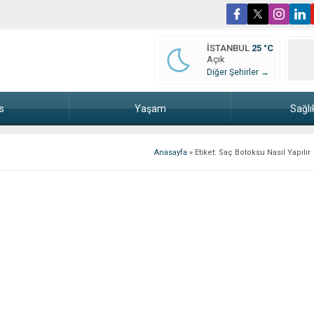
İSTANBUL
25 °C
Açık
Diğer Şehirler →
s
Yaşam
Sağlı
Anasayfa
»
Etiket: Saç Botoksu Nasıl Yapılır