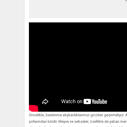
Öncelikle, beslenme alışkanlıklarımızı gözden geçirmeliyiz.
yollarından biridir. Meyve ve sebzeler, özellikle de yaban mers