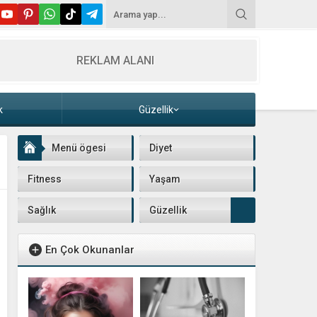
REKLAM ALANI
k
Güzellik
Menü ögesi
Diyet
Fitness
Yaşam
Sağlık
Güzellik
En Çok Okunanlar