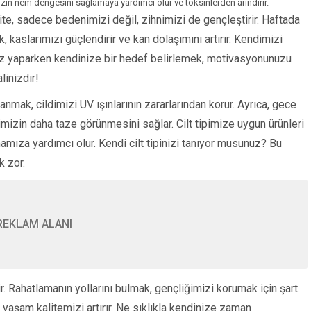
izin nem dengesini sağlamaya yardımcı olur ve toksinlerden arındırır.
ite, sadece bedenimizi değil, zihnimizi de gençleştirir. Haftada
kaslarımızı güçlendirir ve kan dolaşımını artırır. Kendimizi
Makro Besinler Ne
Protein, Karbonhidr
rsiz yaparken kendinize bir hedef belirlemek, motivasyonunuzu
Yağ Rehberi
linizdir!
anmak, cildimizi UV ışınlarının zararlarından korur. Ayrıca, gece
mizin daha taze görünmesini sağlar. Cilt tipimize uygun ürünleri
mıza yardımcı olur. Kendi cilt tipinizi tanıyor musunuz? Bu
k zor.
REKLAM ALANI
. Rahatlamanın yollarını bulmak, gençliğimizi korumak için şart.
yaşam kalitemizi artırır. Ne sıklıkla kendinize zaman