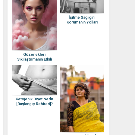
İşitme Sağlığını
Korumanın Yolları
Nelerdir?
Gözenekleri
Sıkılaştırmanın Etkili
Yöntemleri Nelerdir?
Ketojenik Diyet Nedir
[Başlangıç Rehberi]?