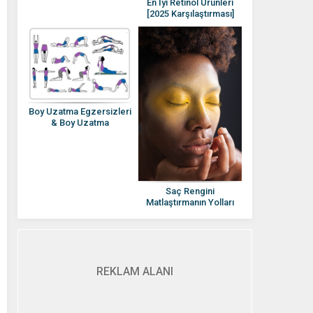
En İyi Retinol Ürünleri
[2025 Karşılaştırması]
Retinol Rehberi
Boy Uzatma Egzersizleri
& Boy Uzatma
Yöntemleri
Saç Rengini
Matlaştırmanın Yolları
Nelerdir?
REKLAM ALANI