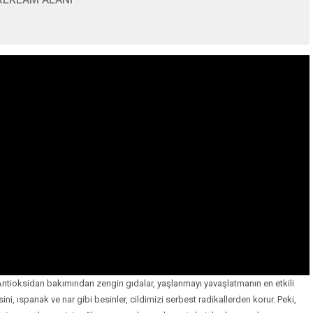
Makro Besinler Nedir? Protein, Karbonhidrat ve
Rehberi
 Antioksidan bakımından zengin gıdalar, yaşlanmayı yavaşlatmanın en etkili
ini, ıspanak ve nar gibi besinler, cildimizi serbest radikallerden korur. Peki,