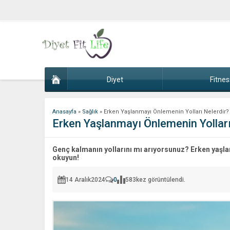
Diyet
Fitnes
Anasayfa
»
Sağlık
»
Erken Yaşlanmayı Önlemenin Yolları Nelerdir?
Erken Yaşlanmayı Önlemenin Yolları
Genç kalmanın yollarını mı arıyorsunuz? Erken yaşl
okuyun!
14 Aralık
2024
0
583
kez görüntülendi.