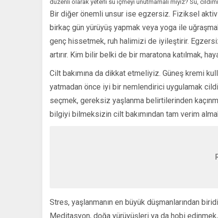
düzenli olarak yeterli su içmeyi unutmamalı mıyız? Su, cildim
Bir diğer önemli unsur ise egzersiz. Fiziksel aktiv
birkaç gün yürüyüş yapmak veya yoga ile uğraşmak, 
genç hissetmek, ruh halimizi de iyileştirir. Egze
artırır. Kim bilir belki de bir maratona katılmak, haya
Cilt bakımına da dikkat etmeliyiz. Güneş kremi kull
yatmadan önce iyi bir nemlendirici uygulamak cildi
seçmek, gereksiz yaşlanma belirtilerinden kaçınma
bilgiyi bilmeksizin cilt bakımından tam verim alma
Stres, yaşlanmanın en büyük düşmanlarından biridir
Meditasyon, doğa yürüyüşleri ya da hobi edinmek, 