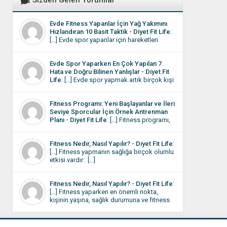
Sizden Gelen Yorumlar
Evde Fitness Yapanlar İçin Yağ Yakımını
Hızlandıran 10 Basit Taktik - Diyet Fit Life
:
[…] Evde spor yapanlar için hareketleri
yapıyor olmalarına rağmen sonuçların
istediği gibi olmaması motivasyonu
Evde Spor Yaparken En Çok Yapılan 7
düşüren en önemli etkendir. Aslında
Hata ve Doğru Bilinen Yanlışlar - Diyet Fit
burada sorun çoğu zaman eksik çalışmak
Life
: […] Evde spor yapmak artık birçok kişi
değil, bazı küçük detayların gözden
için günlük rutinin bir parçası hâline geldi.
kaçmasıdır. […]
Dışarı çıkmaya vakit bulamayan ya da
Fitness Programı: Yeni Başlayanlar ve İleri
evinde daha rahat eden kişiler, çözümü
Seviye Sporcular İçin Örnek Antrenman
kendi programını oluşturmada buluyor.
Planı - Diyet Fit Life
: […] Fitness programı,
Evde spor rutini oturduktan sonra bile
kişinin hedeflerine, fiziksel seviyesine ve
bazen sonuçlar beklediğiniz gibi
yaşam tarzına uygun olarak belirlenmelidir.
olmayabilir. […]
Fitness Nedir, Nasıl Yapılır? - Diyet Fit Life
:
Kas kütlesini artırmak, kilo vermek,
[…] Fitness yapmanın sağlığa birçok olumlu
dayanıklılığı yükseltmek veya genel sağlığı
etkisi vardır: […]
iyileştirmek için farklı egzersiz planları
uygulanabilir. Bu programda, hem
başlangıç seviyesi hem de orta-ileri seviye
Fitness Nedir, Nasıl Yapılır? - Diyet Fit Life
:
sporcular için örnek antrenman planları yer
[…] Fitness yaparken en önemli nokta,
almaktadır. […]
kişinin yaşına, sağlık durumuna ve fitness
seviyesine uygun bir program
belirlemesidir. Fitness antrenmanlarını spor
salonunda, açık havada veya evde yapmak