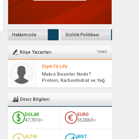
Hakkımızda
Gizlilik Politikasi
Köşe Yazarları
TÜMÜ
Diyet Fit Life
Makro Besinler Nedir?
Protein, Karbonhidrat ve Yağ
Rehberi
Döviz Bilgileri
DOLAR
EURO
47,7010
55,0063
ALTIN
BİST