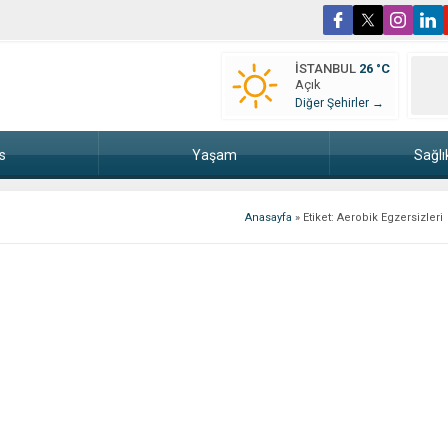
İSTANBUL
26 °C
Açık
Diğer Şehirler →
s
Yaşam
Sağlı
Anasayfa
»
Etiket: Aerobik Egzersizleri