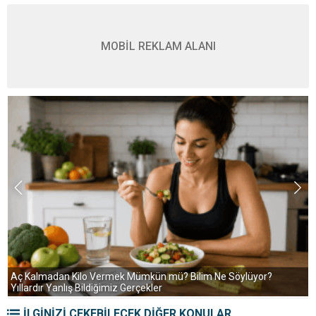
MOBİL REKLAM ALANI
S
Aç Kalmadan Kilo Vermek Mümkün mü? Bilim Ne Söylüyor?
Yıllardır Yanlış Bildiğimiz Gerçekler
İLGİNİZİ ÇEKEBİLECEK DİĞER KONULAR