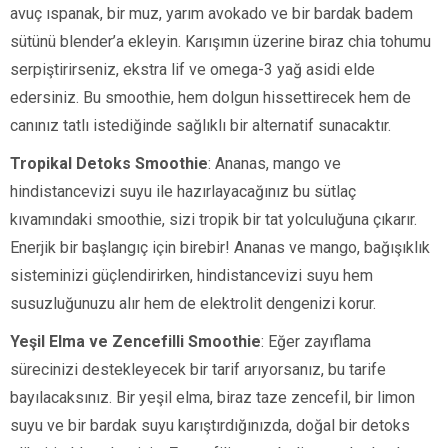
avuç ıspanak, bir muz, yarım avokado ve bir bardak badem
sütünü blender’a ekleyin. Karışımın üzerine biraz chia tohumu
serpiştirirseniz, ekstra lif ve omega-3 yağ asidi elde
edersiniz. Bu smoothie, hem dolgun hissettirecek hem de
canınız tatlı istediğinde sağlıklı bir alternatif sunacaktır.
Tropikal Detoks Smoothie
: Ananas, mango ve
hindistancevizi suyu ile hazırlayacağınız bu sütlaç
kıvamındaki smoothie, sizi tropik bir tat yolculuğuna çıkarır.
Enerjik bir başlangıç için birebir! Ananas ve mango, bağışıklık
sisteminizi güçlendirirken, hindistancevizi suyu hem
susuzluğunuzu alır hem de elektrolit dengenizi korur.
Yeşil Elma ve Zencefilli Smoothie
: Eğer zayıflama
sürecinizi destekleyecek bir tarif arıyorsanız, bu tarife
bayılacaksınız. Bir yeşil elma, biraz taze zencefil, bir limon
suyu ve bir bardak suyu karıştırdığınızda, doğal bir detoks