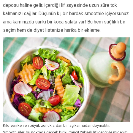
deposu haline gelir. İçerdiği lif sayesinde uzun süre tok
kalmanızı sağlar. Düşünün ki, bir bardak smoothie içiyorsunuz
ama karnınızda sanki bir koca salata var! Bu hem sağlıklı bir
seçim hem de diyet listenize harika bir ekleme.
Kilo verirken en büyük zorluklardan biri aç kalmadan doymaktır.
Smoothie’ler, bu noktada gerçek bir kurtarıcı! Yüksek lif içeriğiyle midenizi