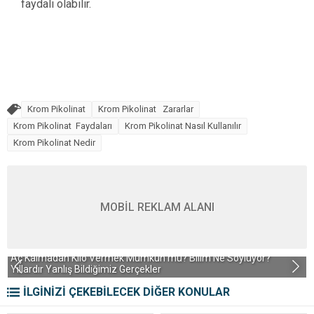
faydalı olabilir.
Krom Pikolinat
Krom Pikolinat Zararlar
Krom Pikolinat Faydaları
Krom Pikolinat Nasıl Kullanılır
Krom Pikolinat Nedir
MOBİL REKLAM ALANI
Aç Kalmadan Kilo Vermek Mümkün mü? Bilim Ne Söylüyor?
S
Yıllardır Yanlış Bildiğimiz Gerçekler
İLGİNİZİ ÇEKEBİLECEK DİĞER KONULAR