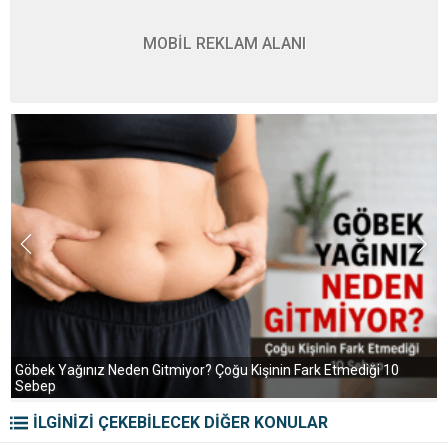
MOBİL REKLAM ALANI
S
Aç Kalmadan Kilo Vermek Mümkün mü? Bilim Ne Söylüyor?
Yıllardır Yanlış Bildiğimiz Gerçekler
İLGİNİZİ ÇEKEBİLECEK DİĞER KONULAR