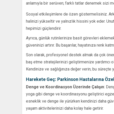
anlamıyla bir serüven; farklı tatlar denemek sizi m
Sosyal etkileşimlere de özen göstermelisiniz. Arka
halinizi yükseltir ve yalnızlık hissini yok eder. Un
hepimizi güçlendirir.
Ayrıca, günlük rutinlerinize basit görevleri eklem
güveninizi artırır. Bu başarılar, hayatınıza renk ka
Son olarak, profesyonel destek almak da çok önem
baş etme stratejilerinizi geliştirmenize yardımcı ol
Kendinize ve sağlığınıza değer verin; bu süreçte 
Harekete Geç: Parkinson Hastalarına Özel
Denge ve Koordinasyon Üzerinde Çalışın
: Den
yoga gibi denge ve koordinasyonu geliştirici egze
esneklik ve denge ile yürürken kendinizi daha gü
yaşam aktivitelerinizi daha kolay hale getirir.