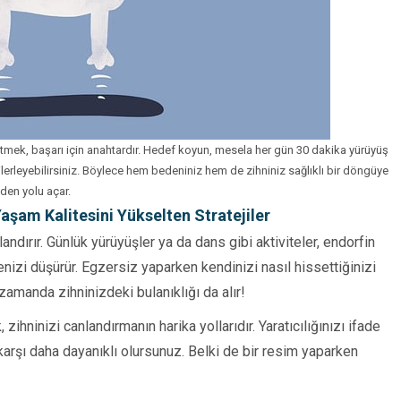
l etmek, başarı için anahtardır. Hedef koyun, mesela her gün 30 dakika yürüyüş
rleyebilirsiniz. Böylece hem bedeniniz hem de zihniniz sağlıklı bir döngüye
den yolu açar.
Yaşam Kalitesini Yükselten Stratejiler
ndırır. Günlük yürüyüşler ya da dans gibi aktiviteler, endorfin
iyenizi düşürür. Egzersiz yaparken kendinizi nasıl hissettiğinizi
zamanda zihninizdeki bulanıklığı da alır!
ninizi canlandırmanın harika yollarıdır. Yaratıcılığınızı ifade
 karşı daha dayanıklı olursunuz. Belki de bir resim yaparken