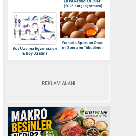
En İyi Retinol Ürünleri
[2025 Karşılaştırması]
Retinol Rehberi
Yumurta Spordan Önce
mi Sonra mı Tüketilmeli
Boy Uzatma Egzersizleri
Yumurtanın Besin
& Boy Uzatma
Değerleri
Yöntemleri
REKLAM ALANI