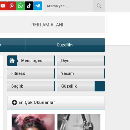
REKLAM ALANI
k
Güzellik
Menü ögesi
Diyet
Fitness
Yaşam
Sağlık
Güzellik
En Çok Okunanlar