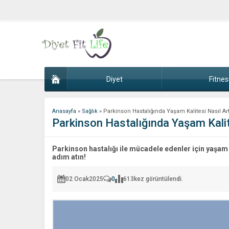
Diyet
Fitnes
Anasayfa
»
Sağlık
»
Parkinson Hastalığında Yaşam Kalitesi Nasıl Artı
Parkinson Hastalığında Yaşam Kalite
Parkinson hastalığı ile mücadele edenler için yaşam ka
adım atın!
02 Ocak
2025
0
613
kez görüntülendi.