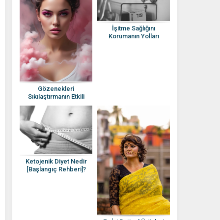
İşitme Sağlığını
Korumanın Yolları
Nelerdir?
Gözenekleri
Sıkılaştırmanın Etkili
Yöntemleri Nelerdir?
Ketojenik Diyet Nedir
[Başlangıç Rehberi]?