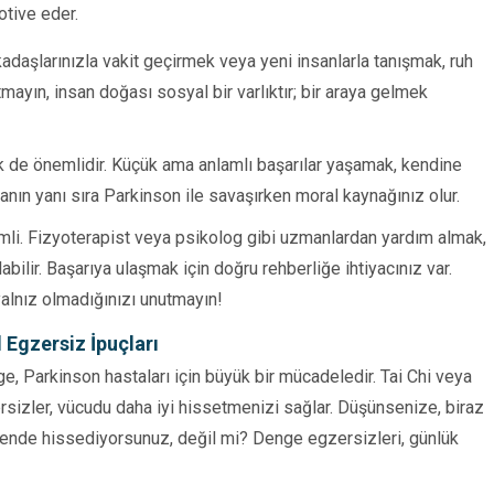
otive eder.
daşlarınızla vakit geçirmek veya yeni insanlarla tanışmak, ruh
utmayın, insan doğası sosyal bir varlıktır; bir araya gelmek
ek de önemlidir. Küçük ama anlamlı başarılar yaşamak, kendine
tmanın yanı sıra Parkinson ile savaşırken moral kaynağınız olur.
li. Fizyoterapist veya psikolog gibi uzmanlardan yardım almak,
abilir. Başarıya ulaşmak için doğru rehberliğe ihtiyacınız var.
yalnız olmadığınızı unutmayın!
 Egzersiz İpuçları
ge, Parkinson hastaları için büyük bir mücadeledir. Tai Chi veya
rsizler, vücudu daha iyi hissetmenizi sağlar. Düşünsenize, biraz
vende hissediyorsunuz, değil mi? Denge egzersizleri, günlük