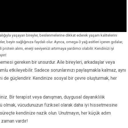
Makro Besinler Nedir? Protein, Karbonhidrat ve
Rehberi
alığıyla yaşayan bireyler, beslenmelerine dikkat ederek yaşam kalitelerini
er, beyin sağlığınıza faydalı olur. Ayrıca, omega-3 yağ asitleri içeren gıdalar,
li protein alımı, enerji seviyenizi artırmaya yardımcı olabilir. Kendinizi iyi
yın!
emesi gereken bir unsurdur. Aile bireyleri, arkadaşlar veya
olumlu etkileyebilir. Sadece sorunlarınızı paylaşmakla kalmaz, aynı
 de güçlendirir. Kendinize sosyal bir çevre oluşturmak, her
iz. Bir terapist veya danışman, duygusal dayanıklılık
çlü olmak, vücudunuzun fiziksel olarak daha iyi hissetmesine
 süreçte kendinize nazik olun. Unutmayın, her küçük adım
Makro Besinler Ne
Protein, Karbonhidr
r zaman vardır!
Yağ Rehberi