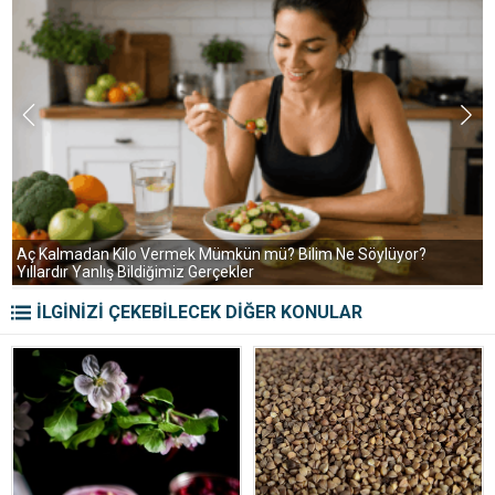
S
Aç Kalmadan Kilo Vermek Mümkün mü? Bilim Ne Söylüyor?
Yıllardır Yanlış Bildiğimiz Gerçekler
İLGİNİZİ ÇEKEBİLECEK DİĞER KONULAR